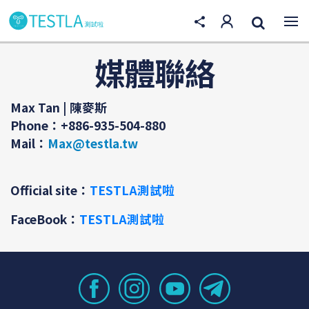
媒體聯絡
Max Tan | 陳麥斯
Phone：
+886-935-504-880
Mail：
Max@testla.tw
Official site：
T
ESTLA測試啦
FaceBook：
T
ESTLA測試啦