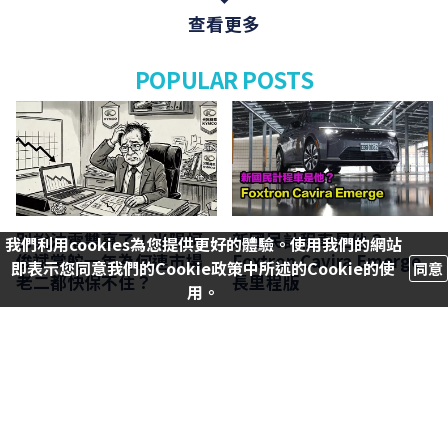
查看更多
POPULAR POSTS
別說油電雙贏了！光陽柯
新國民計程車是他？
我們利用cookies為您提供更好的體驗。使用我們的網站
俊斌掌舵一年為何連市場
Foxtron Cavira Emerge
即表示您同意我們的Cookie政策中所述的Cookie的使
同意
老二都快保不住？
長里程版
用。
張雪機車放話明年登台開
【四輪試駕評測】教科書