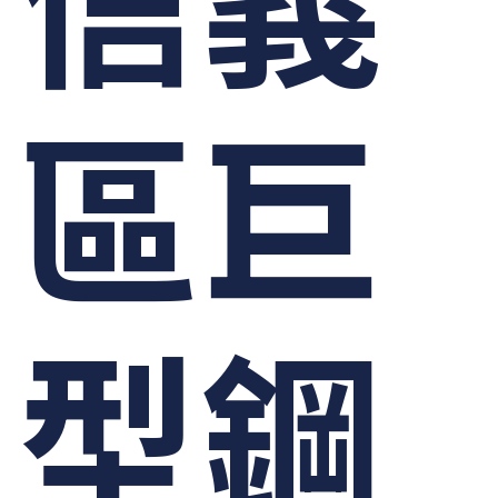
區巨
型鋼