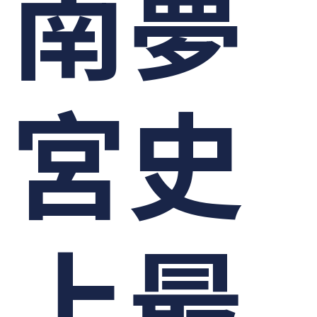
南夢
宮史
上最