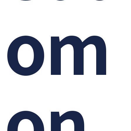
om
on