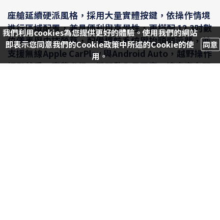
座艙延續硬派風格，採用大量實體按鍵，依操作情境
進行區域配置，兼具便利與直覺性，更搭配 12.3吋數
我們利用cookies為您提供更好的體驗。使用我們的網站
位儀表與中控螢幕，配備導航系統與抬頭顯示器，並
即表示您同意我們的Cookie政策中所述的Cookie的使
同意
支援無線Apple CarPlay 與Android Auto，越野操作
用。
輕鬆就手。豪華升級一鍵開啟全景天窗，讓車室空間
更顯通透開闊，搭配14支JBL環繞音響系統，打造均
衡且強勁的沉浸式音場，更搭載前後皮質通風加熱座
椅、無線充電盤及多元電力充電座。
為讓國內消費者能夠及早入主LAND CRUISER，
TOYOTA總代理和泰汽車7/11(五)起限時推出LAND
CRUISER預選登錄抽籤活動。從7月11日 10:00起至
7月20日17:00止，透過「TOYOTA官網線上預選」或
「智慧購APP」完成預選登錄並支付新台幣2萬元預
選金，其中將有100名幸運準車主可獲得全新
(註2)