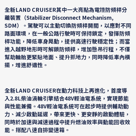
全新LAND CRUISER其中一大亮點為電控防傾桿分
離裝置（Stabilizer Disconnect Mechanism,
SDM）。駕駛可以主動切換防傾桿開關，以應對不同
路面環境，在一般公路行駛時可保持鎖定，發揮防傾
桿功能，降低車身晃動，提供高速行駛穩定性；而當
進入越野地形時可解鎖防傾桿，增加懸吊行程，不僅
幫助輪胎更緊貼地面、提升抓地力，同時降低車內橫
擺，增進舒適性。
全新LAND CRUISER在動力科技上再進化，首度導
入2.8L柴油渦輪引擎結合48V輕油電系統，實現節能
與性能兼備。48V輕油電系統可在起步時提供輔助動
力、減少啟動延遲，帶來更快、更安靜的啟動體驗，
同時於加速與減速過程中提升燃油效率與動能回收效
能。搭配八速自排變速箱。