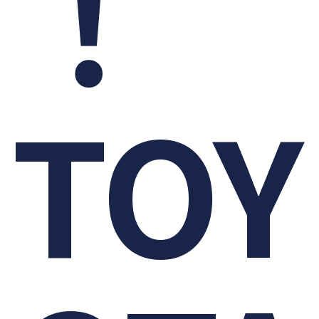
！
TOY