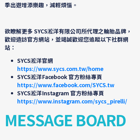
季出遊增添樂趣，減輕煩惱。
欲瞭解更多 SYCS淞洋有限公司所代理之輪胎品牌，
歡迎造訪官方網站，並竭誠歡迎您追蹤以下社群網
站：
SYCS淞洋官網
https://www.sycs.com.tw/home
SYCS淞洋Facebook 官方粉絲專頁
https://www.facebook.com/SYCS.tw
SYCS淞洋Instagram 官方粉絲專頁
https://www.instagram.com/sycs_pirelli/
MESSAGE BOARD