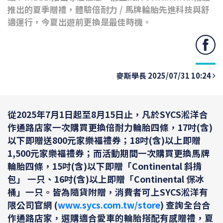
推出的夏季贈禮，體驗倍耐力 / 馬牌輪胎先進科技與舒
適運行，今夏出遊前更換是最佳時機。
麥斯學長 2025/07/31 10:24
從2025年7月1日起至8月15日止，凡於SYCS淞洋合
作通路店家一次購買更換倍耐力輪胎四條，17吋(含)
以下即贈送800元家樂福禮券；18吋(含)以上即贈
1,500元家樂福禮券；而活動期間一次購買更換馬牌
輪胎四條，15吋(含)以下即贈「Continental 斜揹
包」 一只、16吋(含)以上即贈「Continental 保冰
桶」一只。皆為隨貨附贈，消費者可上SYCS淞洋有
限公司官網 (
www.sycs.com.tw/store
) 查詢全台合
作通路店家，選購適合愛車的輪胎搭配有感贈禮，夏