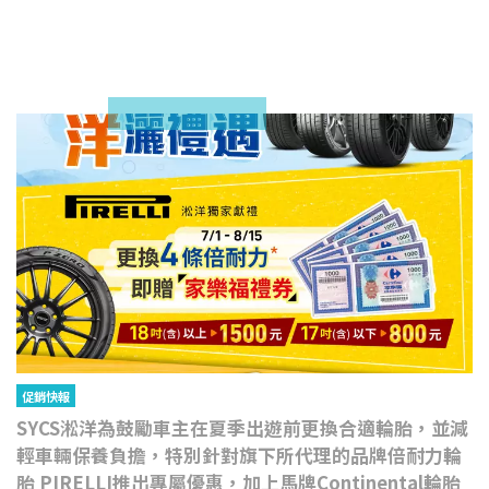
促銷快報
SYCS淞洋為鼓勵車主在夏季出遊前更換合適輪胎，並減
輕車輛保養負擔，特別針對旗下所代理的品牌倍耐力輪
胎 PIRELLI推出專屬優惠，加上馬牌Continental輪胎