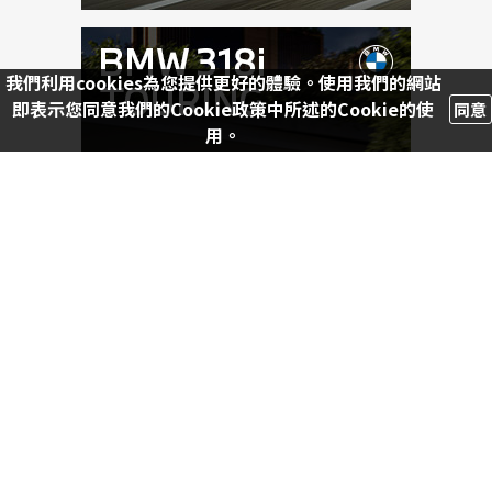
我們利用cookies為您提供更好的體驗。使用我們的網站
即表示您同意我們的Cookie政策中所述的Cookie的使
同意
用。