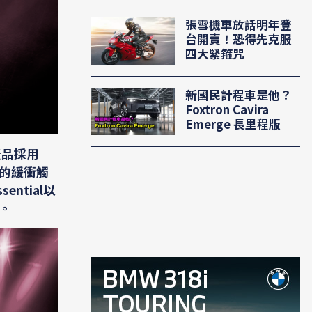
張雪機車放話明年登
台開賣！恐得先克服
四大緊箍咒
新國民計程車是他？
Foxtron Cavira
Emerge 長里程版
產品採用
膜的緩衝觸
ntial以
。