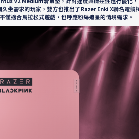
ntus V2 Medium滑鼠墊，針對速度與操控性進行優化
坐需求的玩家，雙方也推出了Razer Enki X聯名電
不僅適合馬拉松式遊戲，也呼應粉絲追星的情境需求。