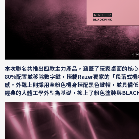
本次聯名共推出四款主力產品，涵蓋了玩家桌面的核心配備。首先是
80%配置並移除數字鍵，搭載Razer獨家的「段落
感，外觀上則採用全粉色機身搭配黑色鍵帽，並具備低鍵程RGB燈
經典的人體工學外型為基礎，換上了粉色塗裝與BLAC