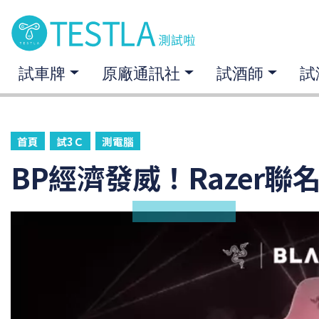
試車牌
原廠通訊社
試酒師
試
首頁
試3Ｃ
測電腦
BP經濟發威！Razer聯