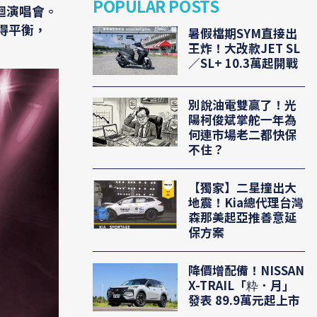
POPULAR POSTS
巡迴演唱會。
取得平衡，
暑假檔期SYM直接出
王炸！大改款JET SL
／SL+ 10.3萬起開戰
別說油電雙贏了！光
陽柯俊斌掌舵一年為
何連市場老二都快保
不住？
【獨家】二星撞出大
地震！Kia總代理台灣
森那美起亞推善意延
保方案
降價增配備！NISSAN
X-TRAIL「粋．月」
發表 89.9萬元起上市