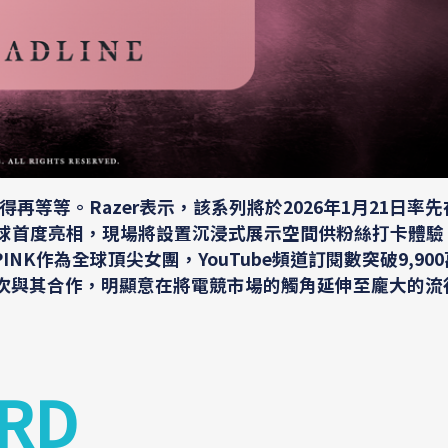
等等。Razer表示，該系列將於2026年1月21日率
E>」快閃店全球首度亮相，現場將設置沉浸式展示空間供粉絲打卡體
INK作為全球頂尖女團，YouTube頻道訂閱數突破9,90
r此次與其合作，明顯意在將電競市場的觸角延伸至龐大的
RD