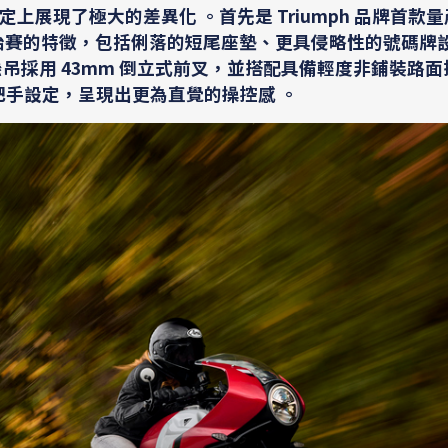
現了極大的差異化 。首先是 Triumph 品牌首款量產 
胎賽的特徵，包括俐落的短尾座墊、更具侵略性的號碼牌
吊採用 43mm 倒立式前叉，並搭配具備輕度非鋪裝路面
上移與把手設定，呈現出更為直覺的操控感 。