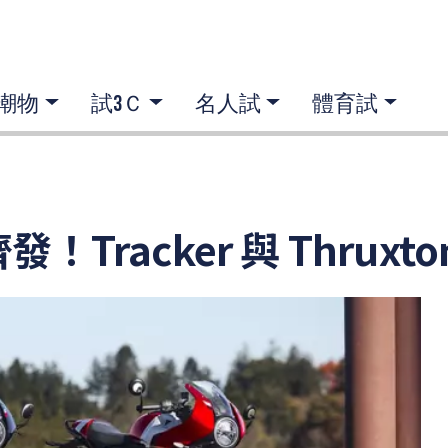
潮物
試3Ｃ
名人試
體育試
齊發！Tracker 與 Thr