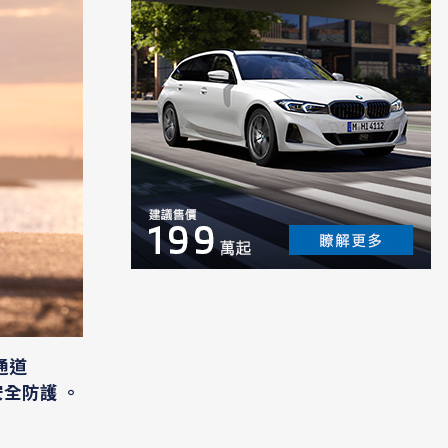
通道
全防護 。