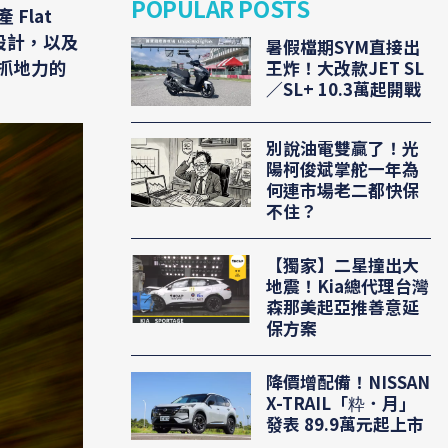
POPULAR POSTS
Flat
設計，以及
暑假檔期SYM直接出
抓地力的
王炸！大改款JET SL
／SL+ 10.3萬起開戰
別說油電雙贏了！光
陽柯俊斌掌舵一年為
何連市場老二都快保
不住？
【獨家】二星撞出大
地震！Kia總代理台灣
森那美起亞推善意延
保方案
降價增配備！NISSAN
X-TRAIL「粋．月」
發表 89.9萬元起上市