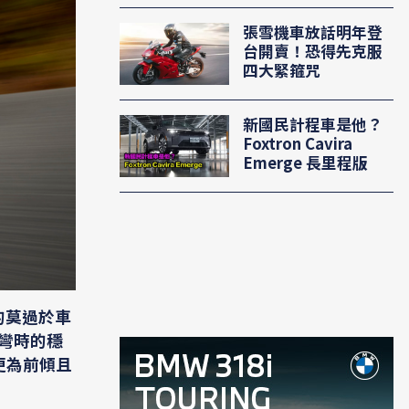
張雪機車放話明年登
台開賣！恐得先克服
四大緊箍咒
新國民計程車是他？
Foxtron Cavira
Emerge 長里程版
目的莫過於車
過彎時的穩
提供更為前傾且