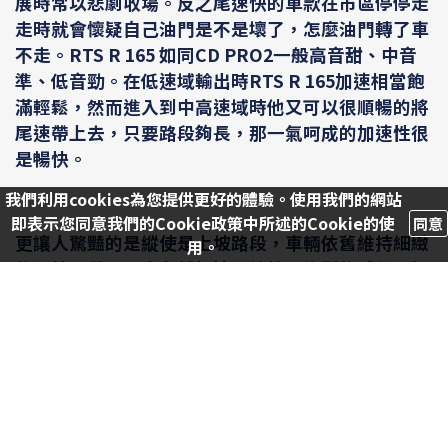
展時常以悲劇收場。反之尾速快的車款在市區停停走
走時就會懷疑自己油門是不是壞了，怎麼油門轉了車
不走。RTS R 165 如同CD PRO2一般高音甜、中音
準、低音勁。在低速域輸出時RTS R 165加速相當飽
滿輕鬆，然而進入到中高速域時他又可以很順暢的將
尾速帶上去，只要路段夠長，那一氣呵成的加速性很
是暢快。
我們利用cookies為您提供更好的體驗。使用我們的網站
即表示您同意我們的Cookie政策中所述的Cookie的使
同意
更讓人驚豔的是縱使是上坡路段，車輛依舊維持細緻
用。
的運轉品質，不會有越加速曲軸箱要炸裂的感覺。如
此優異的加速性我認為光陽獨家的ISG系統功不可
沒。別以為帳面上僅增加0.5匹的馬力好像不多，但
它就是給了加速曲線中關鍵的臨門一腳，營造出優異
的加速品質。