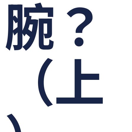
腕？
（上