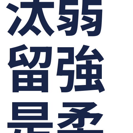
汰弱
留強
是柔