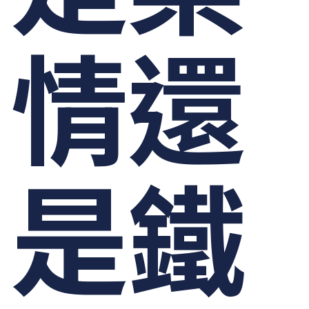
情還
是鐵