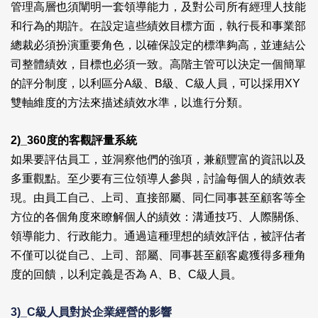
管理高層也須闡明一套領導能力，及對公司所有經理人技能
和行為的期許。在設定這些績效目標方面，執行長和事業部
總裁必須扮演重要角色，以確保設定的標準夠高，並連結公
司整體績效，目標也必須一致。高階主管可以決定一個簡單
的評分制度，以利區分A級、B級、C級人員，可以採用XY
雙軸維度的方法來描述績效水準，以進行分類。
2)_360
度的客觀評量系統
如果要評估員工，並洞察他們的強項，兼顧豐富的資訊以及
多重觀點。至少要有三位領導人參與，討論每個人的績效表
現。由員工自己、上司、直接部屬、同仁同事甚至顧客等全
方位的各個角度來瞭解個人的績效：溝通技巧、人際關係、
領導能力、行政能力。通過這種理想的績效評估，被評估者
不僅可以從自己、上司、部屬、同事甚至顧客處獲得多種角
度的回饋，以利定義是否為 A、B、C級人員。
3)_C
級人員對於企業經營的影響