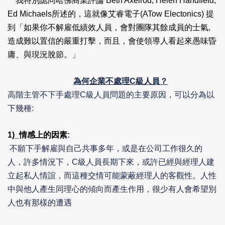
我特別認同哈佛商業評論 Beth Axelrod, Helen Handfield,
Ed Michaels所述的，這就像艾睿電子(ATow Electonics) 提
到「如果你不解雇低績效人員，會對團隊其餘成員的士氣,
造成難以置信的嚴重打擊，而且，會使領導人看起來愚味昏
庸、與現況脫節。」
為何企業不處理C級人員？
高階主管不下手處理C級人員問題的主要原因，可以分為以
下幾種:
1)_
情感上的因素
:
不願下手解雇與自己共事多年，或是在公司工作很久的
人，許多情況下，C級人員長期下來，或許已經與經理人建
立起私人情誼，而這種交情可能蒙蔽經理人的客觀性。人性
中與他人產生同理心的傾向而產生作用，很少有人會希望別
人也有那樣的遭遇