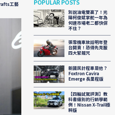
POPULAR POSTS
fts工藝
別說油電雙贏了！光
陽柯俊斌掌舵一年為
何連市場老二都快保
不住？
張雪機車放話明年登
台開賣！恐得先克服
四大緊箍咒
新國民計程車是他？
Foxtron Cavira
Emerge 長里程版
【四輪試駕評測】教
科書級別的行銷學範
例！Nissan X-Trail極
粹版