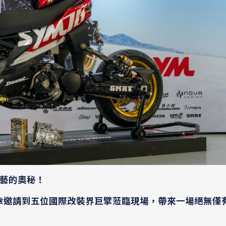
藝的奧秘！
fts 榮幸邀請到五位國際改裝界巨擘蒞臨現場，帶來一場絕無