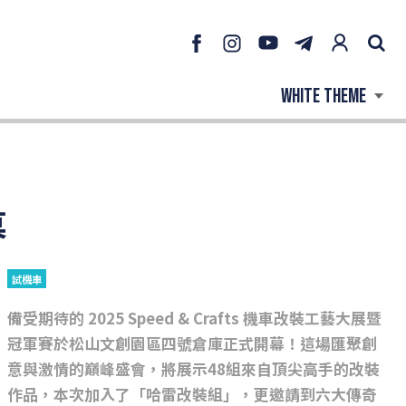
幕
試機車
備受期待的 2025 Speed & Crafts 機車改裝工藝大展暨
冠軍賽於松山文創園區四號倉庫正式開幕！這場匯聚創
意與激情的巔峰盛會，將展示48組來自頂尖高手的改裝
作品，本次加入了「哈雷改裝組」，更邀請到六大傳奇