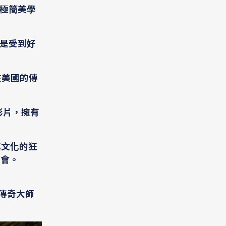
更以極簡美學
，更是受到好
，曾在美國的傳
程影片，擁有
裝車文化的狂
盛會。
位傳奇大師