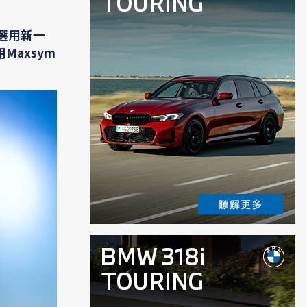
選用新一
axsym