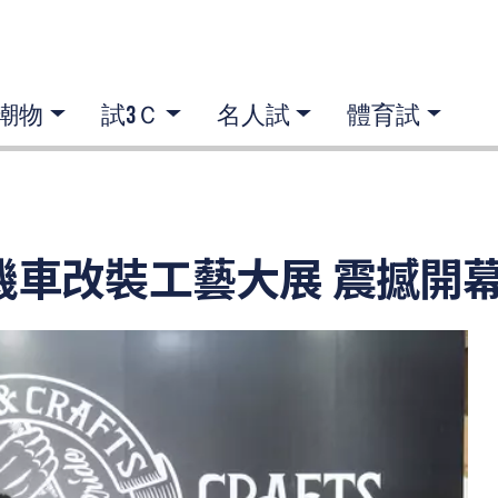
潮物
試3Ｃ
名人試
體育試
fts 機車改裝工藝大展 震撼開