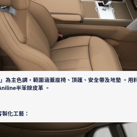
籽棕」為主色調，範圍涵蓋座椅、頂篷、安全帶及地墊 。用
niline半苯胺皮革 。
的客製化工藝：