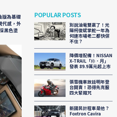
POPULAR POSTS
長軸版為基礎
現代感，外
別說油電雙贏了！光
亦採黑色塗
陽柯俊斌掌舵一年為
何連市場老二都快保
不住？
降價增配備！NISSAN
X-TRAIL「粋．月」
發表 89.9萬元起上市
張雪機車放話明年登
台開賣！恐得先克服
四大緊箍咒
新國民計程車是他？
Foxtron Cavira