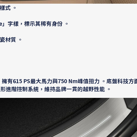
樣式 。
-Five」字樣，標示其稀有身份 。
瓷材質 。
擁有615 PS最大馬力與750 Nm峰值扭力 。底盤科技
TPC全地形進階控制系統，維持品牌一貫的越野性能 。