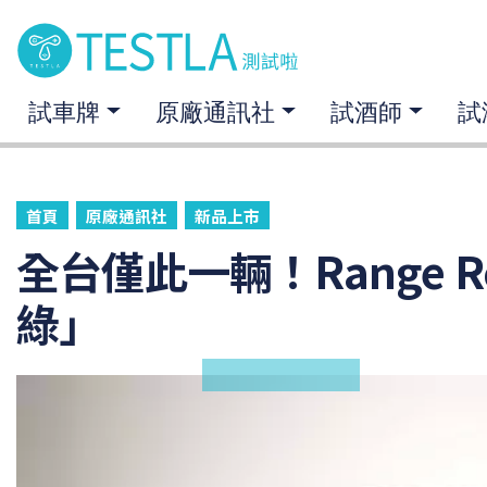
試車牌
原廠通訊社
試酒師
試
首頁
原廠通訊社
新品上市
全台僅此一輛！Range R
綠」