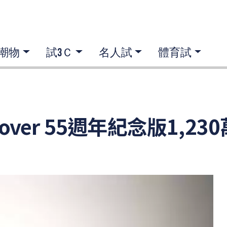
潮物
試3Ｃ
名人試
體育試
over 55週年紀念版1,2