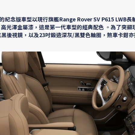
的紀念版車型以現行旗艦Range Rover SV P615 LWB
」高光澤金屬漆，這是第一代車型的經典配色 。為了突顯
納維克黑後視鏡，以及23吋鍛造深灰/黑雙色輪圈，煞車卡鉗