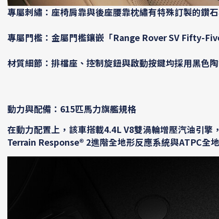
專屬刺繡：座椅肩靠與後座腰靠枕繡有特殊訂製的鑽石
專屬門檻：金屬門檻鑲嵌「Range Rover SV Fifty
材質細節：排檔座、控制旋鈕與啟動按鍵均採用黑色陶
動力與配備：
615
匹馬力旗艦規格
在動力配置上，該車搭載4.4L V8雙渦輪增壓汽油引擎，
Terrain Response® 2進階全地形反應系統與A