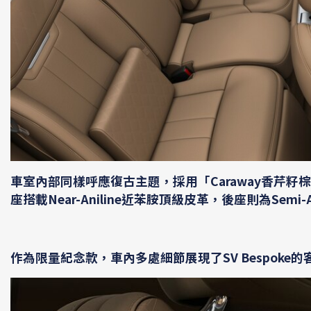
車室內部同樣呼應復古主題，採用「Caraway香芹
座搭載Near-Aniline近苯胺頂級皮革，後座則為Semi-A
作為限量紀念款，車內多處細節展現了SV Bespoke