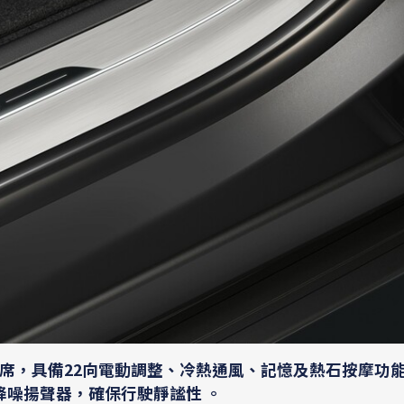
席，具備22向電動調整、冷熱通風、記憶及熱石按摩功
主動降噪揚聲器，確保行駛靜謐性 。